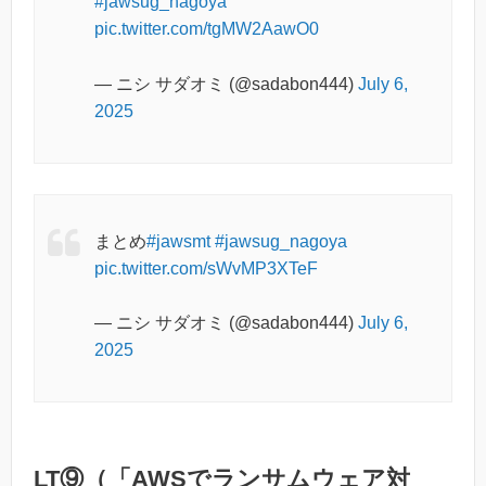
#jawsug_nagoya
pic.twitter.com/tgMW2AawO0
— ニシ サダオミ (@sadabon444)
July 6,
2025
まとめ
#jawsmt
#jawsug_nagoya
pic.twitter.com/sWvMP3XTeF
— ニシ サダオミ (@sadabon444)
July 6,
2025
LT⑨（「AWSでランサムウェア対