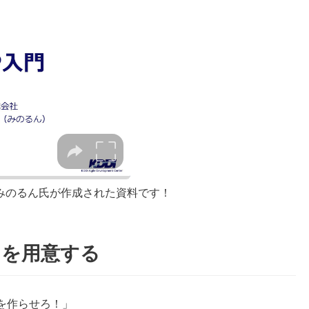
みのるん氏が作成された資料です！
elを用意する
dioを作らせろ！」