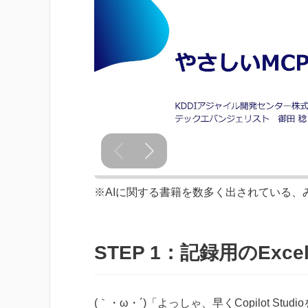
※AIに関する書籍を数多く出されている、
STEP 1：記録用のExc
(｀・ω・´)「よっしゃ、早くCopilot Stu