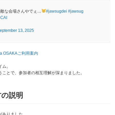
素敵な会場さんやでぇ…
#jawsugdei
#jawsug
XCAI
eptember 13, 2025
inaa OSAKAご利用案内
イム。
うことで、参加者の相互理解が深まりました。
方の説明
がありました。