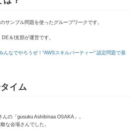
とは？
定のサンプル問題を使ったグループワークです。
、DE＆I支部が運営です。
] みんなでやろうぜ！“AWSスキルパーティー” 認定問題で基
介タイム
usuku Ashibinaa OSAKA」。
素敵な会場さんでした。