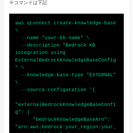
※コマンドは下記
aws qconnect create-knowledge-base 
\

  --name "your-kb-name" \

  --description "Bedrock KB 
integration using 
ExternalBedrockKnowledgeBaseConfig
" \

  --knowledge-base-type "EXTERNAL" 
\

  --source-configuration '{

"externalBedrockKnowledgeBaseConfi
g": {

      "bedrockKnowledgeBaseArn": 
"arn:aws:bedrock:your_region:your_