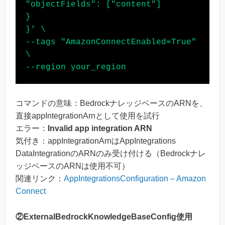
"objectFields": ["content"]

}

}' \

--tags "AmazonConnectEnabled=True" 
\

コマンドの意味：BedrockナレッジベースのARNを、
直接appIntegrationArnとして使用を試行
エラー：
Invalid app integration ARN
気付き：appIntegrationArnはAppIntegrations
DataIntegrationのARNのみ受け付ける（Bedrockナレ
ッジベースのARNは使用不可）
関連リンク：
AppIntegrationsConfiguration – Amazon
Connect
②ExternalBedrockKnowledgeBaseConfig使用