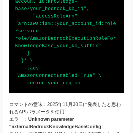
account_id:knowledge-
base/your_bedrock_kb_id",

      "accessRoleArn": 
"arn:aws:iam::your_account_id:role
/service-
role/AmazonBedrockExecutionRoleFor
KnowledgeBase_your_kb_suffix"

    }

  }' \

  --tags 
"AmazonConnectEnabled=True" \

コマンドの意味：2025年11月30日に発表したと思わ
れるAPIパラメータを使用
エラー：
Unknown parameter
“externalBedrockKnowledgeBaseConfig”