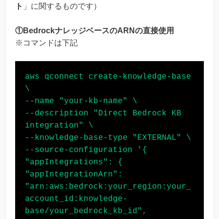
ト
」に関するものです）
①BedrockナレッジベースのARNの直接使用
※コマンドは下記
aws qconnect create-knowledge-base 
\

--name "your-kb-name" \

--description "Direct Bedrock KB 
integration" \

--knowledge-base-type "EXTERNAL" \

--source-configuration '{

"appIntegrations": {

"appIntegrationArn": 
"arn:aws:bedrock:your_region:your_
account_id:knowledge-
base/your_bedrock_kb_id",
